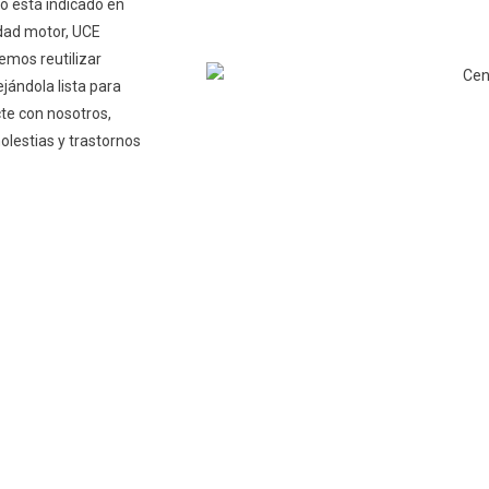
so está indicado en
idad motor, UCE
emos reutilizar
ejándola lista para
cte con nosotros,
olestias y trastornos