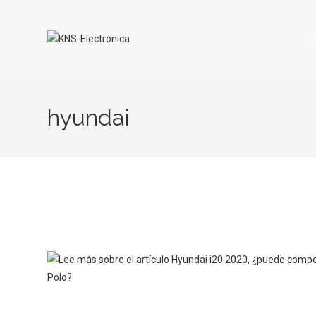
I
hyundai